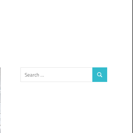
Search
Search
for: