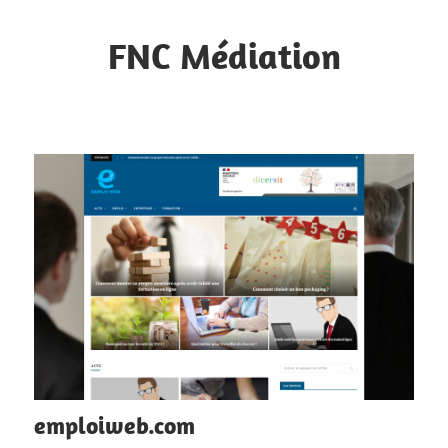
Skip
to
FNC Médiation
content
Faciliter
la
circulation
d'informations
emploiweb.com