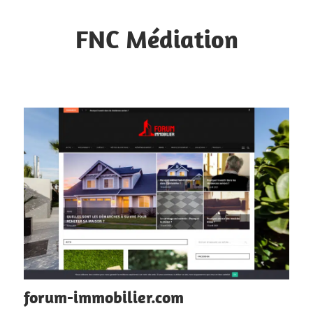
Skip
to
FNC Médiation
content
Faciliter
la
circulation
d'informations
forum-immobilier.com