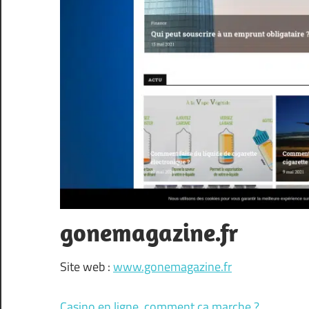
gonemagazine.fr
Site web :
www.gonemagazine.fr
Casino en ligne, comment ça marche ?