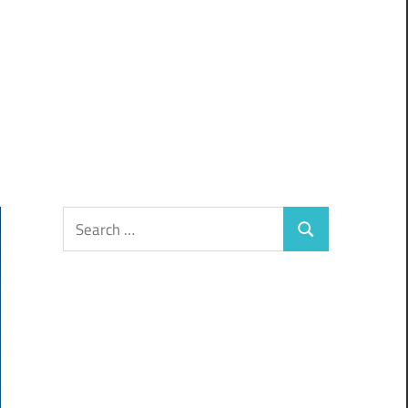
Search
Search
for: