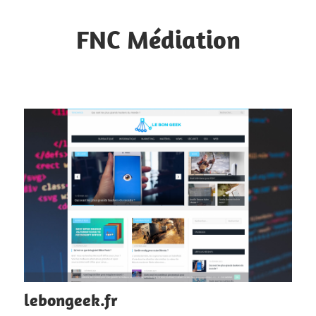
Skip
to
FNC Médiation
content
Faciliter
la
circulation
d'informations
lebongeek.fr