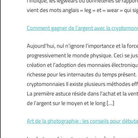
l’indique, les legwears ou bonneteries se rappo
vient des mots anglais « leg » et « wear » qui s
Comment gagner de l’argent avec la cryptomon
Aujourd’hui, nul n’ignore l’importance et la forc
progressivement le monde physique. Ceci se justi
création et l’adoption des monnaies électroniq
richesse pour les internautes du temps présent.
cryptomonnaies Il existe plusieurs méthodes effi
La première astuce réside dans l’achat et la ven
de l’argent sur le moyen et le long […]
Art de la photographie : les conseils pour début