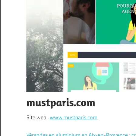
mustparis.com
Site web :
www.mustparis.com
Vérandas en aluminium en Aix-en-Provence : c