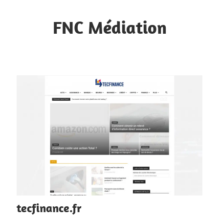
Skip
to
FNC Médiation
content
Faciliter
la
circulation
d'informations
tecfinance.fr