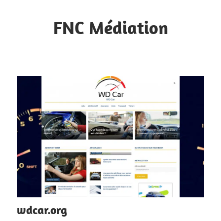
Skip
to
FNC Médiation
content
Faciliter
la
circulation
d'informations
wdcar.org